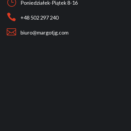
}
Poniedziałek-Piątek 8-16

+48 502 297 240

biuro@margotjg.com