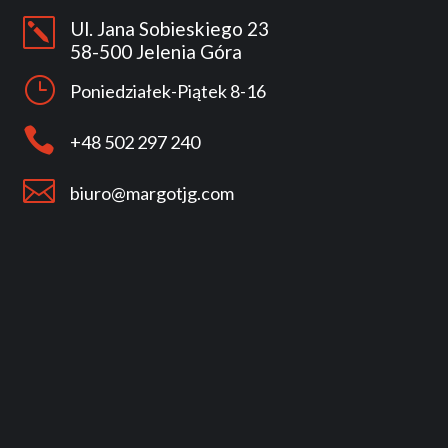
k
Ul. Jana Sobieskiego 23
58-500 Jelenia Góra
}
Poniedziałek-Piątek 8-16

+48 502 297 240

biuro@margotjg.com