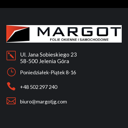
k
Ul. Jana Sobieskiego 23
58-500 Jelenia Góra
}
Poniedziałek-Piątek 8-16

+48 502 297 240

biuro@margotjg.com