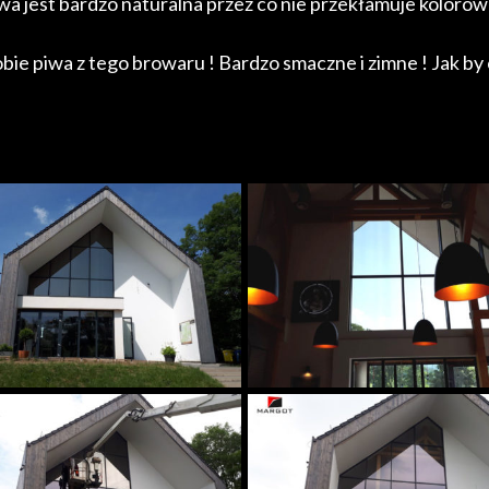
rwa jest bardzo naturalna przez co nie przekłamuje kolorów
bie piwa z tego browaru ! Bardzo smaczne i zimne ! Jak by 