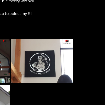
 i nie męczy wzroku.
co to polecamy !!!