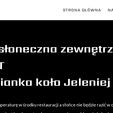
STRONA GŁÓWNA
NA
wsłoneczna zewnętr
T
anka koło Jeleniej
eraturę w środku restauracji a słońce nie będzie razić w 