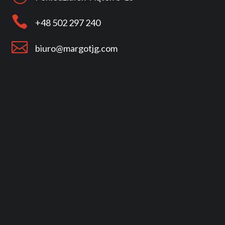

+48 502 297 240

biuro@margotjg.com